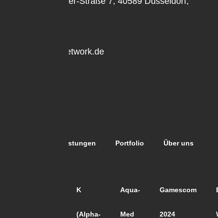
Professor
-Oehler-Straße 7,
40589 Düsseldorf,
Germany
office@expo-network.de
0211 6502006
Unterseiten
Home
Leistungen
Portfolio
Über uns
Projekte
ALCO
K
Aqua-
Gamescom
Paperworld
(Alpha-
Med
2024