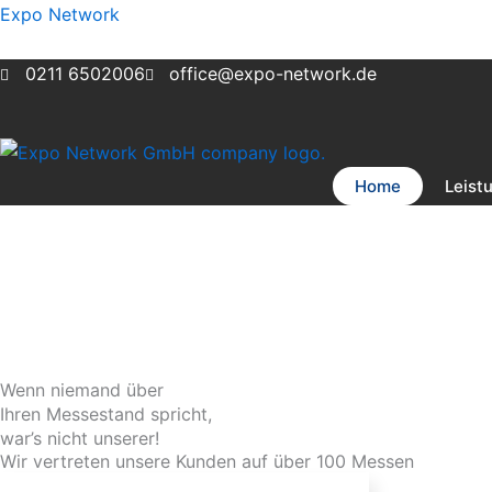
Zum
Expo Network
Inhalt
springen
0211 6502006
office@expo-network.de
Home
Leist
Wenn niemand über
Ihren Messestand spricht,
war’s nicht unserer!
Wir vertreten unsere Kunden auf über 100 Messen